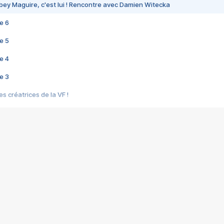
bey Maguire, c'est lui ! Rencontre avec Damien Witecka
e 6
e 5
e 4
e 3
s créatrices de la VF !
e 2
e 1
e Mektoub My Love arrive enfin ! Rencontre avec Shaïn Boumedine et Sal
i : après Toni en famille
elle réalise le bouleversant Dites lui que je l'aime
ais ! Rencontre autour de Vie privée de Rebecca Zlotowski
 de Marguerite, Grave... Rencontre avec Ella Rumpf