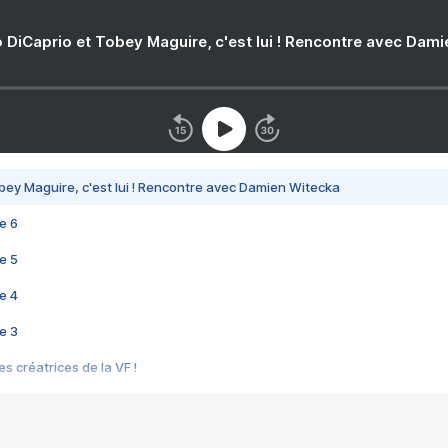
 DiCaprio et Tobey Maguire, c'est lui ! Rencontre avec Dam
bey Maguire, c'est lui ! Rencontre avec Damien Witecka
e 6
e 5
e 4
e 3
s créatrices de la VF !
e 2
e 1