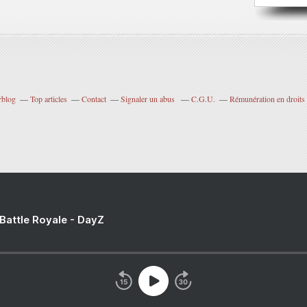
rblog
Top articles
Contact
Signaler un abus
C.G.U.
Rémunération en droits 
 Battle Royale - DayZ