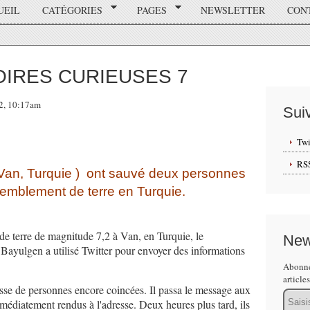
UEIL
CATÉGORIES
PAGES
NEWSLETTER
CON
OIRES CURIEUSES 7
12, 10:17am
Sui
Twi
RS
an, Turquie ) ont sauvé deux personnes
remblement de terre en Turquie.
e terre de magnitude 7,2 à Van, en Turquie, le
New
 Bayulgen a utilisé Twitter pour envoyer des informations
Abonne
article
sse de personnes encore coincées. Il passa le message aux
Email
édiatement rendus à l'adresse. Deux heures plus tard, ils