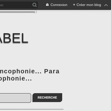
Connexion
+
Créer mon blog
ABEL
ancophonie... Para
ophonie...