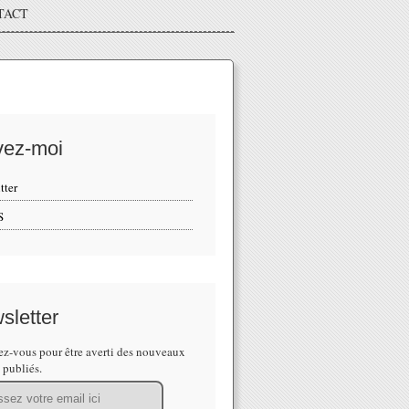
TACT
vez-moi
tter
S
sletter
z-vous pour être averti des nouveaux
s publiés.