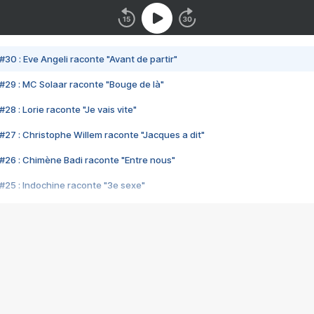
#30 : Eve Angeli raconte "Avant de partir"
#29 : MC Solaar raconte "Bouge de là"
28 : Lorie raconte "Je vais vite"
#27 : Christophe Willem raconte "Jacques a dit"
#26 : Chimène Badi raconte "Entre nous"
#25 : Indochine raconte "3e sexe"
#24 : Zaho raconte "C'est chelou"
#23 : Patrick Bruel raconte "Au café des délices"
#22 : Kyo raconte "Le chemin"
#21 : Nolwenn Leroy raconte "Cassé"
#20 : Patrick Hernandez raconte "Born to be alive"