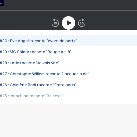
#30 : Eve Angeli raconte "Avant de partir"
#29 : MC Solaar raconte "Bouge de là"
28 : Lorie raconte "Je vais vite"
#27 : Christophe Willem raconte "Jacques a dit"
#26 : Chimène Badi raconte "Entre nous"
#25 : Indochine raconte "3e sexe"
#24 : Zaho raconte "C'est chelou"
#23 : Patrick Bruel raconte "Au café des délices"
#22 : Kyo raconte "Le chemin"