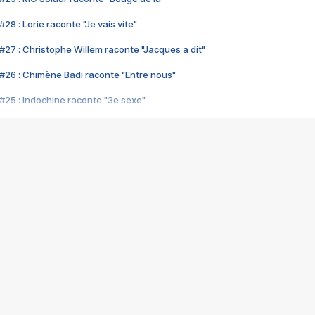
28 : Lorie raconte "Je vais vite"
#27 : Christophe Willem raconte "Jacques a dit"
#26 : Chimène Badi raconte "Entre nous"
#25 : Indochine raconte "3e sexe"
#24 : Zaho raconte "C'est chelou"
#23 : Patrick Bruel raconte "Au café des délices"
#22 : Kyo raconte "Le chemin"
#21 : Nolwenn Leroy raconte "Cassé"
#20 : Patrick Hernandez raconte "Born to be alive"
#19 : Lorie raconte "Près de moi"
#18 : Michael Jones raconte "A nos actes manqués" (avec Jean-Jacque
#17 : Khaled raconte "Aïcha"