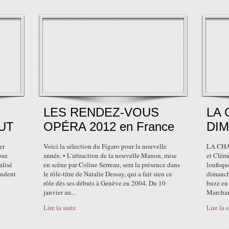
LES RENDEZ-VOUS
LA
UT
OPÉRA 2012 en France
DIM
er
Voici la sélection du Figaro pour la nouvelle
LA CHA
ur.
année. • L'attraction de la nouvelle Manon, mise
et Cléme
alisé
en scène par Coline Serreau, sera la présence dans
loufoqu
endent
le rôle-titre de Natalie Dessay, qui a fait sien ce
dimanche
rôle dès ses débuts à Genève en 2004. Du 10
buzz en
janvier au...
Marchand
Lire la suite
Lire la 