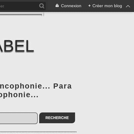
Connexion
+
Créer mon blog
ABEL
ancophonie... Para
ophonie...