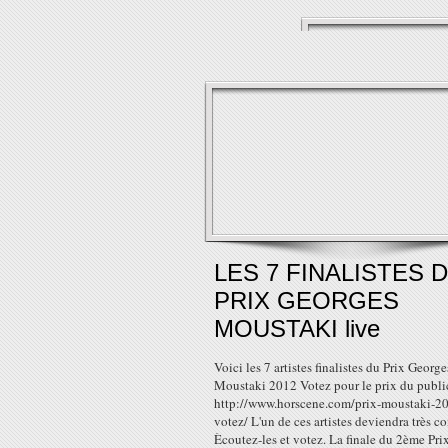
LES 7 FINALISTES 
PRIX GEORGES
MOUSTAKI live
Voici les 7 artistes finalistes du Prix George
Moustaki 2012 Votez pour le prix du public
http://www.horscene.com/prix-moustaki-2
votez/ L'un de ces artistes deviendra très c
Ècoutez-les et votez. La finale du 2ème Pri