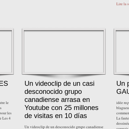
Lire la 
ES
Un videoclip de un casi
Un p
desconocido grupo
GA
canadiense arrasa en
tre le
idée reç
Youtube con 25 millones
s
blagueur
pour les
comment
de visitas en 10 días
ge Les 4
La faute
dessinée
Un videoclip de un desconocido grupo canadiense
connais 