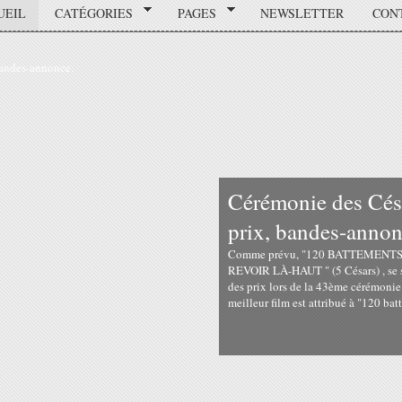
UEIL
CATÉGORIES
PAGES
NEWSLETTER
CON
Cérémonie des Césa
prix, bandes-annon
Comme prévu, "120 BATTEMENTS P
REVOIR LÀ-HAUT " (5 Césars) , se so
des prix lors de la 43ème cérémonie 
meilleur film est attribué à "120 bat