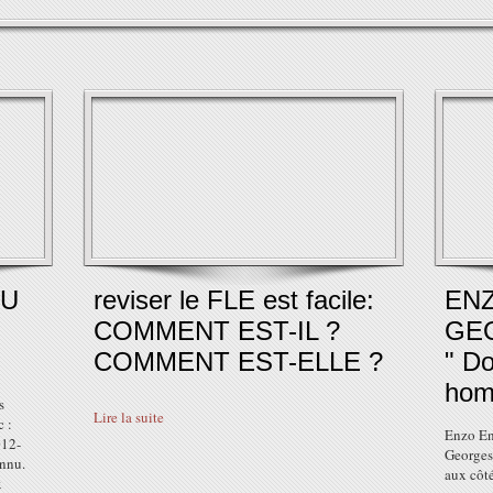
DU
reviser le FLE est facile:
ENZ
COMMENT EST-IL ?
GE
COMMENT EST-ELLE ?
" D
hom
s
Lire la suite
 :
Enzo Enz
012-
Georges
onnu.
aux côt
x