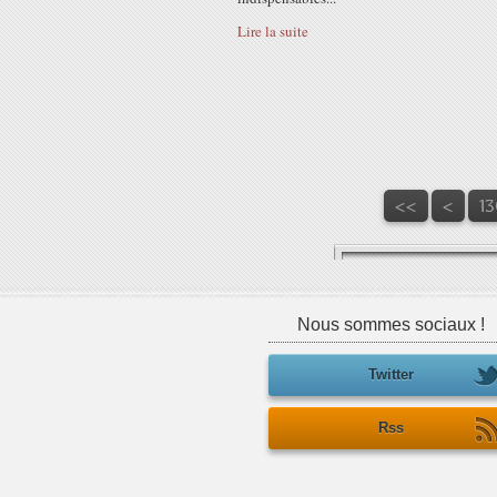
Lire la suite
10
11
12
<<
<
13
Nous sommes sociaux !
Twitter
Rss