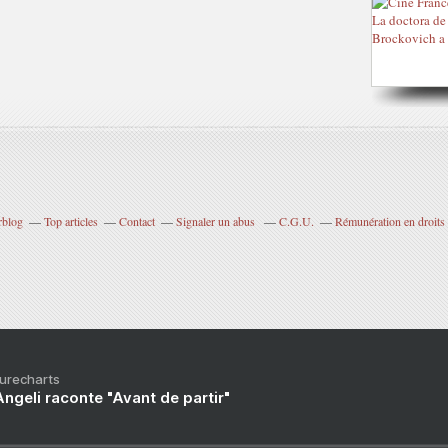
rblog
Top articles
Contact
Signaler un abus
C.G.U.
Rémunération en droits 
Purecharts
ngeli raconte "Avant de partir"