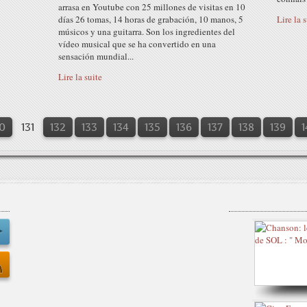
arrasa en Youtube con 25 millones de visitas en 10
días 26 tomas, 14 horas de grabación, 10 manos, 5
Lire la 
músicos y una guitarra. Son los ingredientes del
vídeo musical que se ha convertido en una
sensación mundial...
Lire la suite
0
0
0
0
131
132
133
134
135
136
137
138
139
1