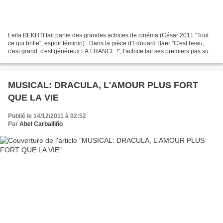
Leila BEKHTI fait partie des grandes actrices de cinéma (César 2011 "Tout
ce qui brille", espoir féminin)...Dans la pièce d'Edouard Baer "C'est beau,
c'est grand, c'est généreux LA FRANCE !", l'actrice fait ses premiers pas sur
une scène de théâtre, nous...
MUSICAL: DRACULA, L'AMOUR PLUS FORT
QUE LA VIE
Publié le 14/12/2011 à 02:52
Par
Abel Carballiño