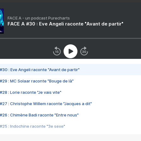
FACE A - un podcast Purecharts
FACE A #30 : Eve Angeli raconte "Avant de partir"
#30 : Eve Angeli raconte "Avant de partir"
#29 : MC Solaar raconte "Bouge de là"
28 : Lorie raconte "Je vais vite"
#27 : Christophe Willem raconte "Jacques a dit"
#26 : Chimène Badi raconte "Entre nous"
#25 : Indochine raconte "3e sexe"
#24 : Zaho raconte "C'est chelou"