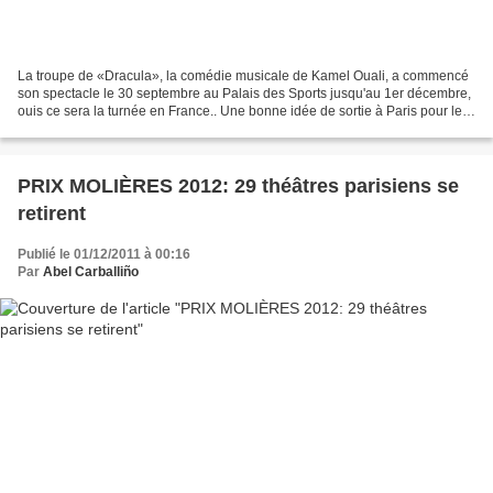
La troupe de «Dracula», la comédie musicale de Kamel Ouali, a commencé
son spectacle le 30 septembre au Palais des Sports jusqu'au 1er décembre,
ouis ce sera la turnée en France.. Une bonne idée de sortie à Paris pour les
prochaines vacances. L'album...
PRIX MOLIÈRES 2012: 29 théâtres parisiens se
retirent
Publié le 01/12/2011 à 00:16
Par
Abel Carballiño