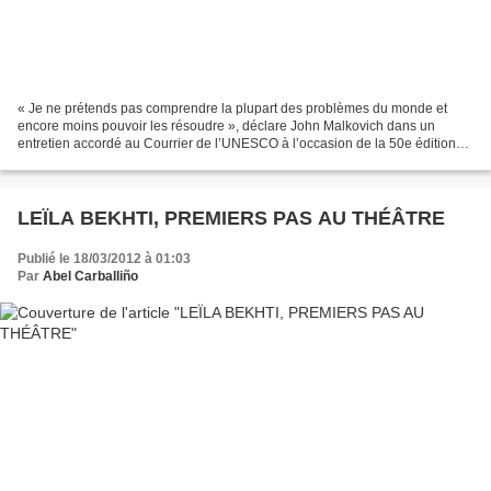
« Je ne prétends pas comprendre la plupart des problèmes du monde et
encore moins pouvoir les résoudre », déclare John Malkovich dans un
entretien accordé au Courrier de l’UNESCO à l’occasion de la 50e édition
de la Journée mondiale du théâtre (27 mars...
LEÏLA BEKHTI, PREMIERS PAS AU THÉÂTRE
Publié le 18/03/2012 à 01:03
Par
Abel Carballiño