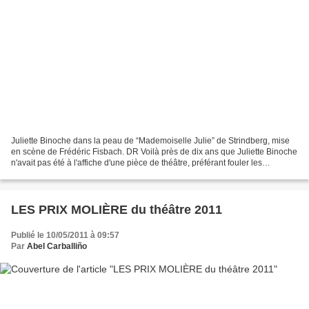
Juliette Binoche dans la peau de “Mademoiselle Julie” de Strindberg, mise
en scène de Frédéric Fisbach. DR Voilà près de dix ans que Juliette Binoche
n'avait pas été à l'affiche d'une pièce de théâtre, préférant fouler les
planches pour y danser. Mais...
LES PRIX MOLIÈRE du théâtre 2011
Publié le 10/05/2011 à 09:57
Par
Abel Carballiño