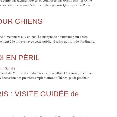
se écrite par Jacques Prévert et composée par Joseph Kosma. Oh je
son était la tienne C'était ta préféré je crois Qu'elle est de Prévert
OUR CHIENS
sse directement aux chiens. La marque de nourriture pour chien
 tient à le prouver avec cette publicité radio qui sort de l’ordinaire.
I EN PÉRIL
t - Santé
)
 canal du Midi sont condamnés à être abattus. L'ouvrage, inscrit au
À l'occasion des premières replantations à Trèbes, jeudi prochain,
S : VISITE GUIDÉE de