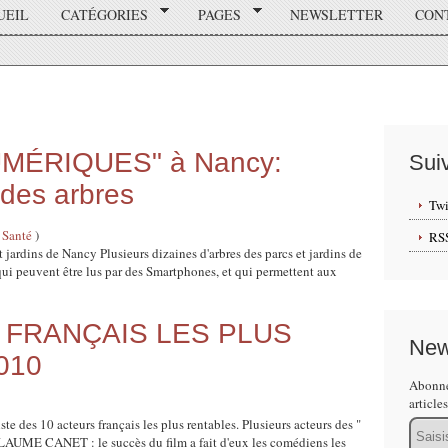
UEIL
CATÉGORIES
PAGES
NEWSLETTER
CON
MÉRIQUES" à Nancy:
Sui
des arbres
Twi
 Santé
)
RS
 jardins de Nancy Plusieurs dizaines d'arbres des parcs et jardins de
i peuvent être lus par des Smartphones, et qui permettent aux
 FRANÇAIS LES PLUS
New
010
Abonne
article
te des 10 acteurs français les plus rentables. Plusieurs acteurs des "
Email
LAUME CANET : le succès du film a fait d'eux les comédiens les