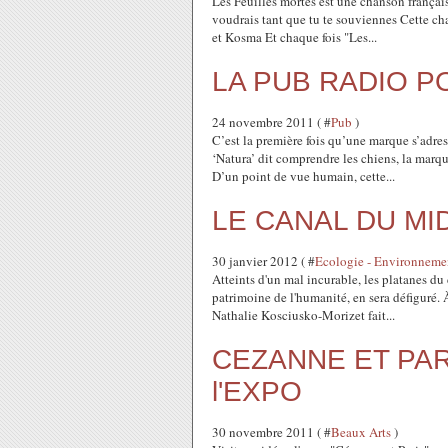
Les Feuilles mortes est une chanson françai
voudrais tant que tu te souviennes Cette chan
et Kosma Et chaque fois "Les...
LA PUB RADIO P
24 novembre 2011 ( #
Pub
)
C’est la première fois qu’une marque s’adre
‘Natura’ dit comprendre les chiens, la marque
D’un point de vue humain, cette...
LE CANAL DU MID
30 janvier 2012 ( #
Ecologie - Environnemen
Atteints d'un mal incurable, les platanes du
patrimoine de l'humanité, en sera défiguré. 
Nathalie Kosciusko-Morizet fait...
CEZANNE ET PARI
l'EXPO
30 novembre 2011 ( #
Beaux Arts
)