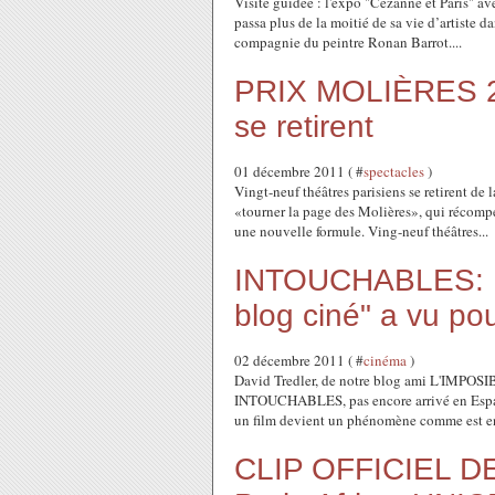
Visite guidée : l'expo "Cézanne et Paris" av
passa plus de la moitié de sa vie d’artiste d
compagnie du peintre Ronan Barrot....
PRIX MOLIÈRES 20
se retirent
01 décembre 2011 ( #
spectacles
)
Vingt-neuf théâtres parisiens se retirent de
«tourner la page des Molières», qui récompe
une nouvelle formule. Ving-neuf théâtres...
INTOUCHABLES: Un 
blog ciné" a vu po
02 décembre 2011 ( #
cinéma
)
David Tredler, de notre blog ami L'IMPOS
INTOUCHABLES, pas encore arrivé en Espagne.
un film devient un phénomène comme est en 
CLIP OFFICIEL DE