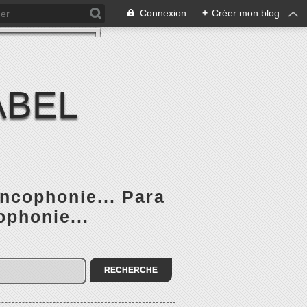
Connexion
+
Créer mon blog
ABEL
ancophonie... Para
ophonie...