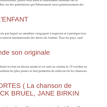
housiaste, plutôt bien foutu et diablement rassurant sur la
rd'hui sur des générations qui biberonnent aussi généreusement des
.
L'ENFANT
e par lequel ses membres s'engagent à respecter et à protéger tous
vention internationale des droits de l'enfant. Tous les pays, sauf
de son originale
atel revient en dessin animé et est sorti au cinéma le 19 octobre en
séduira les plus jeunes et leur permettra de redécouvrir les chansons
RTES ( La chanson de
RICK BRUEL, JANE BIRKIN