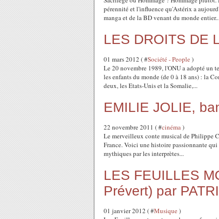
Sacrilège ou Hommage ? Hommage plutôt. Ent
pérennité et l'influence qu'Astérix a aujou
manga et de la BD venant du monde entier..
LES DROITS DE 
01 mars 2012 ( #
Société - People
)
Le 20 novembre 1989, l'ONU a adopté un text
les enfants du monde (de 0 à 18 ans) : la Con
deux, les Etats-Unis et la Somalie,...
EMILIE JOLIE, ban
22 novembre 2011 ( #
cinéma
)
Le merveilleux conte musical de Philippe Ch
France. Voici une histoire passionnante qui 
mythiques par les interprètes...
LES FEUILLES MO
Prévert) par PAT
01 janvier 2012 ( #
Musique
)