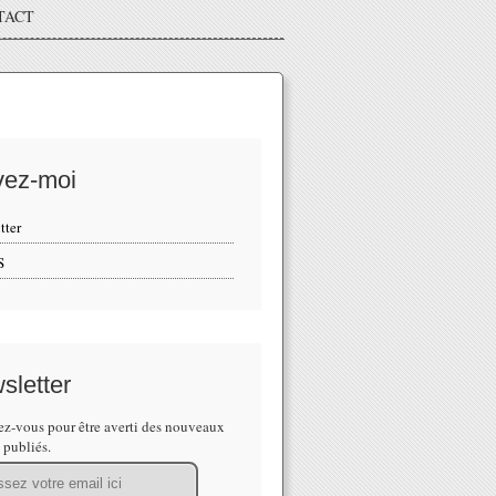
TACT
vez-moi
tter
S
sletter
z-vous pour être averti des nouveaux
s publiés.