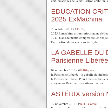
emblématiques de la civilisation arabo-mus
EDUCATION CRIT
2025 ExMachina
29 octobre 2011 ( #
TICE
)
2025 Exmachina est un serious game d'éduc
12 à 16 ans de mieux comprendre les risques 
l’utilisation des réseaux sociaux, de...
LA GABELLE DU D
Parisienne Libéré
07 novembre 2011 ( #
Politique
)
la Parisienne Libérée - la gabelle du di
la Parisienne Libérée Pour lutter contre la
citoyennes Deux petits centimes d’euros...
ASTÉRIX version 
19 novembre 2011 ( #
B.D. - Comic
)