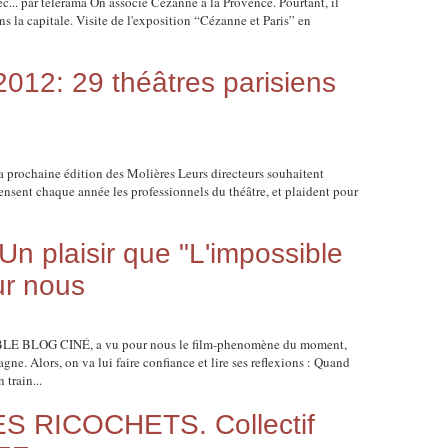
ec... par telerama On associe Cézanne à la Provence. Pourtant, il
ans la capitale. Visite de l'exposition “Cézanne et Paris” en
12: 29 théâtres parisiens
 la prochaine édition des Molières Leurs directeurs souhaitent
nsent chaque année les professionnels du théâtre, et plaident pour
plaisir que "L'impossible
ur nous
IBLE BLOG CINÉ, a vu pour nous le film-phenomène du moment,
 Alors, on va lui faire confiance et lire ses reflexions : Quand
train...
S RICOCHETS. Collectif