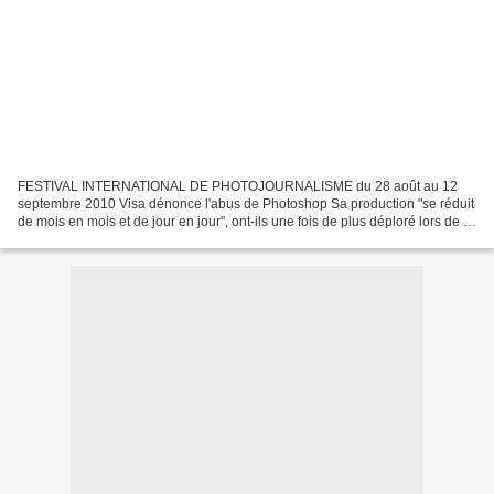
FESTIVAL INTERNATIONAL DE PHOTOJOURNALISME du 28 août au 12
septembre 2010 Visa dénonce l'abus de Photoshop Sa production "se réduit
de mois en mois et de jour en jour", ont-ils une fois de plus déploré lors de la
présentation de la 22e édition du festival...