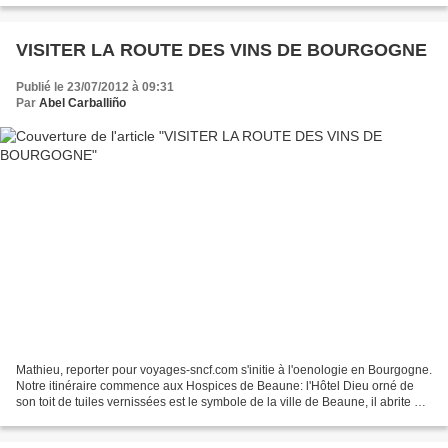
VISITER LA ROUTE DES VINS DE BOURGOGNE
Publié le 23/07/2012 à 09:31
Par
Abel Carballiño
Mathieu, reporter pour voyages-sncf.com s'initie à l'oenologie en Bourgogne.
Notre itinéraire commence aux Hospices de Beaune: l'Hôtel Dieu orné de
son toit de tuiles vernissées est le symbole de la ville de Beaune, il abrite un
musée consacré à l'hôpital...