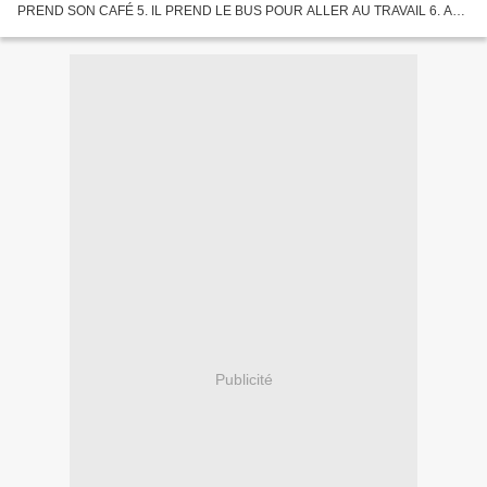
PREND SON CAFÉ 5. IL PREND LE BUS POUR ALLER AU TRAVAIL 6. AU
TRAVAIL, MONSIEUR GUY SALUE SES COLLÈGUES 7. IL COMMENCE À
TRAVAILLER...
Publicité