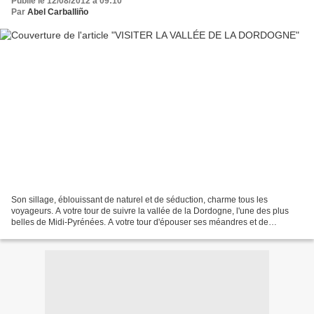
Publié le 12/08/2012 à 09:10
Par
Abel Carballiño
Son sillage, éblouissant de naturel et de séduction, charme tous les
voyageurs. A votre tour de suivre la vallée de la Dordogne, l'une des plus
belles de Midi-Pyrénées. A votre tour d'épouser ses méandres et de
contempler les trésors qu'elle a fait naître...