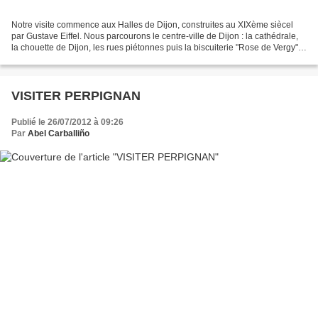
Notre visite commence aux Halles de Dijon, construites au XIXème siècel
par Gustave Eiffel. Nous parcourons le centre-ville de Dijon : la cathédrale,
la chouette de Dijon, les rues piétonnes puis la biscuiterie "Rose de Vergy"
et son pain d'épice. Ensuite...
VISITER PERPIGNAN
Publié le 26/07/2012 à 09:26
Par
Abel Carballiño