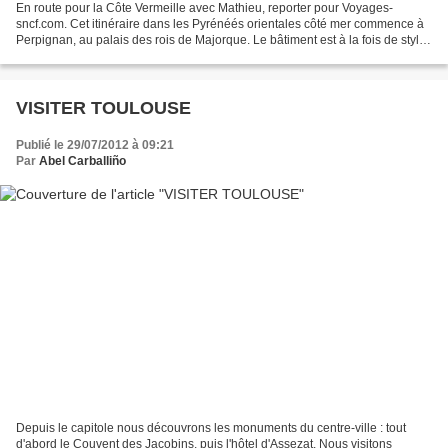
En route pour la Côte Vermeille avec Mathieu, reporter pour Voyages-
sncf.com. Cet itinéraire dans les Pyrénéés orientales côté mer commence à
Perpignan, au palais des rois de Majorque. Le bâtiment est à la fois de style
gothique et d'influence arabo-musulmane,...
VISITER TOULOUSE
Publié le 29/07/2012 à 09:21
Par
Abel Carballiño
Depuis le capitole nous découvrons les monuments du centre-ville : tout
d'abord le Couvent des Jacobins, puis l'hôtel d'Assezat. Nous visitons