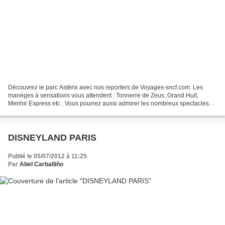
Découvrez le parc Astérix avec nos reporters de Voyages-sncf.com. Les
manèges à sensations vous attendent : Tonnerre de Zeus, Grand Huit,
Menhir Express etc . Vous pourrez aussi admirer les nombreux spectacles
de dauphins, de gladiateurs et visiter les...
DISNEYLAND PARIS
Publié le 05/07/2012 à 11:25
Par
Abel Carballiño