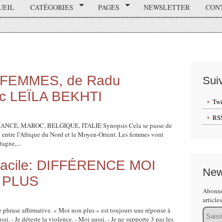
UEIL
CATÉGORIES
PAGES
NEWSLETTER
CON
FEMMES, de Radu
Sui
c LEÏLA BEKHTI
Twi
RS
RANCE, MAROC, BELGIQUE, ITALIE Synopsis Cela se passe de
rt entre l'Afrique du Nord et le Moyen-Orient. Les femmes vont
tagne,...
t facile: DIFFÉRENCE MOI
New
 PLUS
Abonne
article
e phrase affirmative. « Moi non plus » est toujours une réponse à
Email
ssi. - Je déteste la violence. - Moi aussi. - Je ne supporte 3 pas les