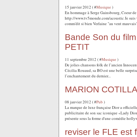
15 janvier 2012 ( #
Musique
)
En hommage à Serge Gainsbourg, Coeur de pir
http://www.tv5monde.com/acoustic Je suis ve
comm'dit si bien Verlaine "au vent mauvais"
Bande Son du fil
PETIT
11 septembre 2012 ( #
Musique
)
De jolies chansons folk de l’ancien Innocent
Cécilia Rouaud, sa BO est une belle surprise
l’enchantement du dernier...
MARION COTILLA
08 janvier 2012 ( #
Pub
)
La marque de luxe française Dior a officie
publicitaire de son sac iconique «Lady Dior
présente sous la forme d'une comédie holly
reviser le FLE es