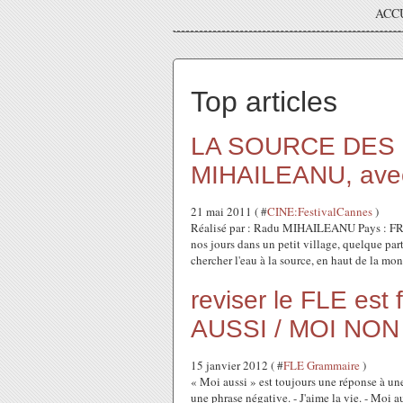
ACC
Top articles
LA SOURCE DES 
MIHAILEANU, ave
21 mai 2011 ( #
CINE:FestivalCannes
)
Réalisé par : Radu MIHAILEANU Pays : F
nos jours dans un petit village, quelque pa
chercher l'eau à la source, en haut de la mon
reviser le FLE es
AUSSI / MOI NON
15 janvier 2012 ( #
FLE Grammaire
)
« Moi aussi » est toujours une réponse à un
une phrase négative. - J'aime la vie. - Moi au