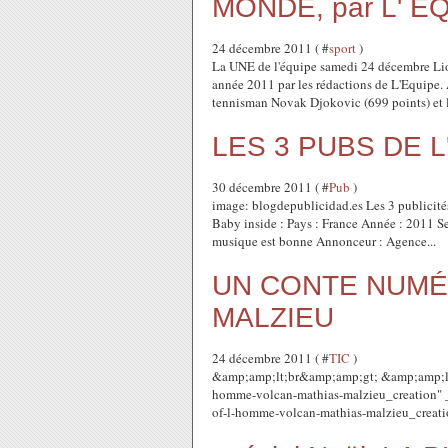
MONDE, par L' E
24 décembre 2011 ( #
sport
)
La UNE de l'équipe samedi 24 décembre Li
année 2011 par les rédactions de L'Equipe. 
tennisman Novak Djokovic (699 points) et le
LES 3 PUBS DE L
30 décembre 2011 ( #
Pub
)
image: blogdepublicidad.es Les 3 publicités 
Baby inside : Pays : France Année : 2011 Se
musique est bonne Annonceur : Agence...
UN CONTE NUMÉ
MALZIEU
24 décembre 2011 ( #
TIC
)
&amp;amp;lt;br&amp;amp;gt; &amp;amp;lt;
homme-volcan-mathias-malzieu_creation"
of-l-homme-volcan-mathias-malzieu_creatio