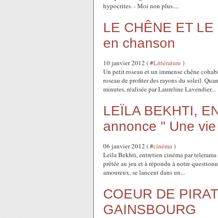
hypocrites. - Moi non plus....
LE CHÊNE ET LE
en chanson
10 janvier 2012 ( #
Littérature
)
Un petit roseau et un immense chêne cohabit
roseau de profiter des rayons du soleil. Qu
minutes, réalisée par Laureline Lavendier...
LEÏLA BEKHTI, E
annonce " Une vie 
06 janvier 2012 ( #
cinéma
)
Leïla Bekhti, entretien cinéma par telerama 
prêtée au jeu et à répondu à notre questionn
amoureux, se lancent dans un...
COEUR DE PIRA
GAINSBOURG