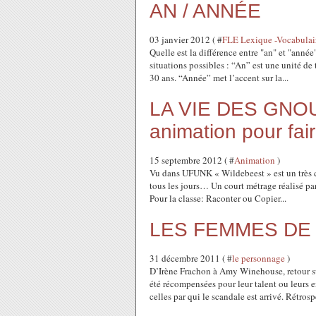
AN / ANNÉE
03 janvier 2012 ( #
FLE Lexique -Vocabulai
Quelle est la différence entre "an" et "ann
situations possibles : “An” est une unité de
30 ans. “Année” met l’accent sur la...
LA VIE DES GNOUS,
animation pour fair
15 septembre 2012 ( #
Animation
)
Vu dans UFUNK « Wildebeest » est un très cou
tous les jours… Un court métrage réalisé pa
Pour la classe: Raconter ou Copier...
LES FEMMES DE 
31 décembre 2011 ( #
le personnage
)
D’Irène Frachon à Amy Winehouse, retour s
été récompensées pour leur talent ou leurs 
celles par qui le scandale est arrivé. Rétrospe