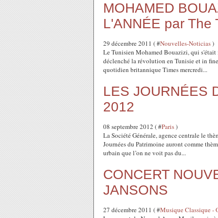
MOHAMED BOUAZ
L'ANNÉE par The 
29 décembre 2011 ( #
Nouvelles-Noticias
)
Le Tunisien Mohamed Bouazizi, qui s'était i
déclenché la révolution en Tunisie et in fin
quotidien britannique Times mercredi...
LES JOURNÉES D
2012
08 septembre 2012 ( #
Paris
)
La Société Générale, agence centrale le thè
Journées du Patrimoine auront comme thème :
urbain que l’on ne voit pas du...
CONCERT NOUVEL 
JANSONS
27 décembre 2011 ( #
Musique Classique - 