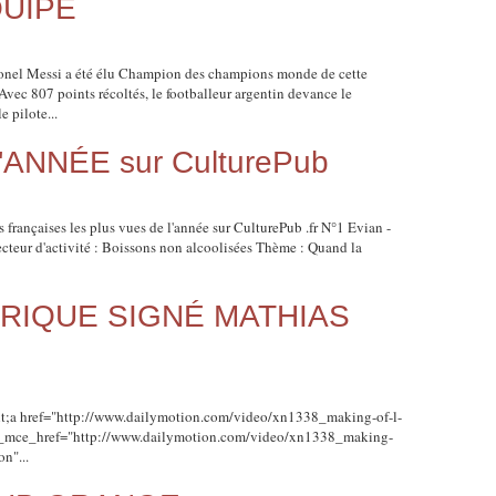
QUIPE
onel Messi a été élu Champion des champions monde de cette
Avec 807 points récoltés, le footballeur argentin devance le
 pilote...
'ANNÉE sur CulturePub
françaises les plus vues de l'année sur CulturePub .fr N°1 Evian -
cteur d'activité : Boissons non alcoolisées Thème : Quand la
RIQUE SIGNÉ MATHIAS
a href="http://www.dailymotion.com/video/xn1338_making-of-l-
 _mce_href="http://www.dailymotion.com/video/xn1338_making-
n"...