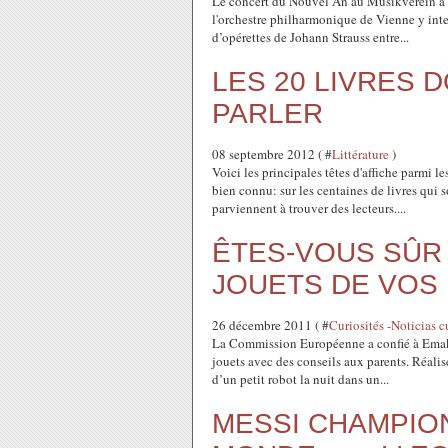
Le concert du Nouvel An au Musikverein à V
l'orchestre philharmonique de Vienne y inter
d’opérettes de Johann Strauss entre...
LES 20 LIVRES 
PARLER
08 septembre 2012 ( #
Littérature
)
Voici les principales têtes d'affiche parmi 
bien connu: sur les centaines de livres qui 
parviennent à trouver des lecteurs....
ÊTES-VOUS SÛR 
JOUETS DE VOS 
26 décembre 2011 ( #
Curiosités -Noticias c
La Commission Européenne a confié à Emakin
jouets avec des conseils aux parents. Réali
d’un petit robot la nuit dans un...
MESSI CHAMPIO