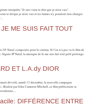
ate interprète "Je suis venu te dire que je m'en vais".
nu te dir'que je m'en vais et tes larmes n'y pourront rien changer
...
m JE ME SUIS FAIT TOUT
s J.P. Nataf, composées pour le cinéma. Si l’on n’a pas vu le film de
. Signée JP Nataf, la musique de Je me suis fait tout petit prolonge
RD ET L.A.dy DIOR
llement dévoilé, mardi 13 décembre, la nouvelle campagne
». Réalisé par John Cameron Mitchell, ce film publicitaire se
woodienne,...
t facile: DIFFÉRENCE ENTRE