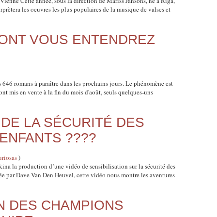
ienne Cette année, sous la direction de Mariss Jansons, né à Riga,
prètera les oeuvres les plus populaires de la musique de valses et
DONT VOUS ENTENDREZ
les 646 romans à paraître dans les prochains jours. Le phénomène est
sont mis en vente à la fin du mois d'août, seuls quelques-uns
DE LA SÉCURITÉ DES
ENFANTS ????
uriosas
)
a la production d’une vidéo de sensibilisation sur la sécurité des
sée par Dave Van Den Heuvel, cette vidéo nous montre les aventures
N DES CHAMPIONS