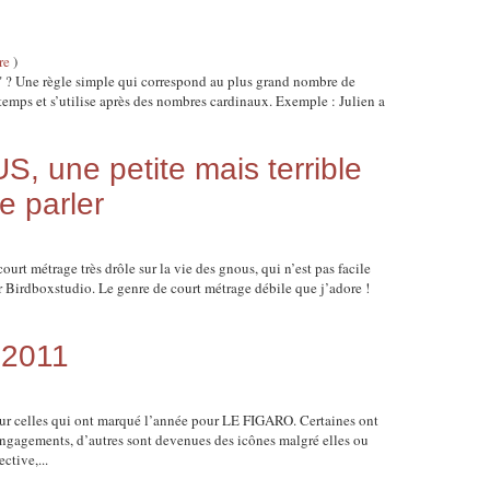
re
)
ée" ? Une règle simple qui correspond au plus grand nombre de
 temps et s’utilise après des nombres cardinaux. Exemple : Julien a
 une petite mais terrible
e parler
rt métrage très drôle sur la vie des gnous, qui n’est pas facile
r Birdboxstudio. Le genre de court métrage débile que j’adore !
2011
ur celles qui ont marqué l’année pour LE FIGARO. Certaines ont
engagements, d’autres sont devenues des icônes malgré elles ou
ctive,...