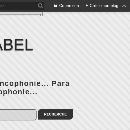
Connexion
+
Créer mon blog
ABEL
ancophonie... Para
ophonie...