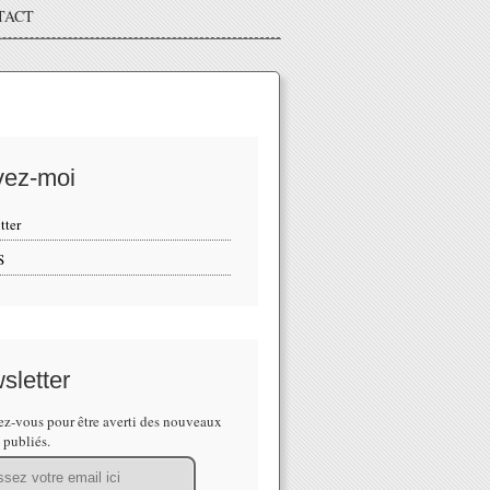
TACT
vez-moi
tter
S
sletter
z-vous pour être averti des nouveaux
s publiés.