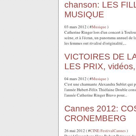
chanson: LES FI
MUSIQUE
03 mars 2012 ( #
Musique
)
Catherine Ringer lors d'un concert à Toulou
scène, et à l'écran, un panorama annuel de 
les femmes ont rivalisé d'originalité,...
VICTOIRES DE L
LES PRIX, vidéos,
04 mars 2012 ( #
Musique
)
C'est une charmante Alexandra Sublet qui pré
l'année Hubert-Félix Thiéfaine Double consé
l'année Catherine Ringer Bravo pour...
Cannes 2012: C
CRONEMBERG
26 mai 2012 ( #
CINE:FestivalCannes
)