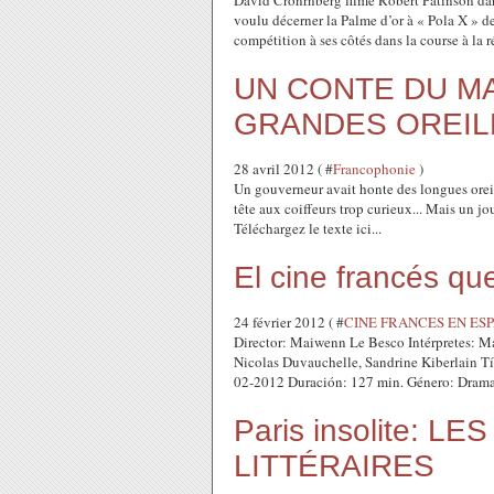
David Cronrnberg filme Robert Patinson dan
voulu décerner la Palme d’or à « Pola X » 
compétition à ses côtés dans la course à la 
UN CONTE DU MA
GRANDES OREIL
28 avril 2012 ( #
Francophonie
)
Un gouverneur avait honte des longues oreill
tête aux coiffeurs trop curieux... Mais un jour
Téléchargez le texte ici...
El cine francés q
24 février 2012 ( #
CINE FRANCES EN ES
Director: Maiwenn Le Besco Intérpretes: M
Nicolas Duvauchelle, Sandrine Kiberlain Tí
02-2012 Duración: 127 min. Género: Drama.
Paris insolite: 
LITTÉRAIRES