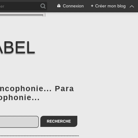
Connexion
+
Créer mon blog
ABEL
ancophonie... Para
ophonie...