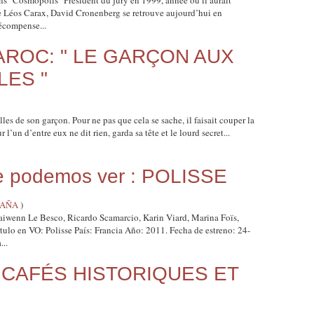
s "Cosmopolis" Président du jury en 1999, année où il aurait
de Léos Carax, David Cronenberg se retrouve aujourd’hui en
récompense...
ROC: " LE GARÇON AUX
LES "
es de son garçon. Pour ne pas que cela se sache, il faisait couper la
 l’un d’entre eux ne dit rien, garda sa tête et le lourd secret...
ue podemos ver : POLISSE
PAÑA
)
aiwenn Le Besco, Ricardo Scamarcio, Karin Viard, Marina Foïs,
tulo en VO: Polisse País: Francia Año: 2011. Fecha de estreno: 24-
..
LES CAFÉS HISTORIQUES ET