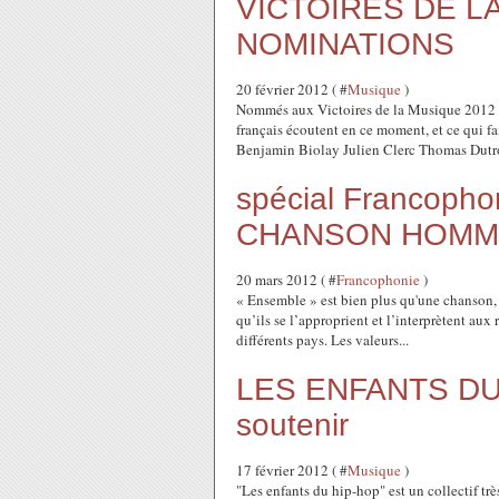
VICTOIRES DE L
NOMINATIONS
20 février 2012 ( #
Musique
)
Nommés aux Victoires de la Musique 2012 Un
français écoutent en ce moment, et ce qui fa
Benjamin Biolay Julien Clerc Thomas Dutro
spécial Francopho
CHANSON HOMMA
20 mars 2012 ( #
Francophonie
)
« Ensemble » est bien plus qu'une chanson, 
qu’ils se l’approprient et l’interprètent aux 
différents pays. Les valeurs...
LES ENFANTS DU H
soutenir
17 février 2012 ( #
Musique
)
"Les enfants du hip-hop" est un collectif trè