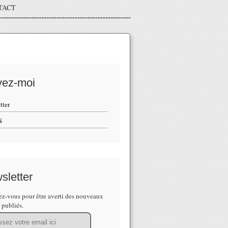
TACT
vez-moi
tter
S
sletter
z-vous pour être averti des nouveaux
s publiés.