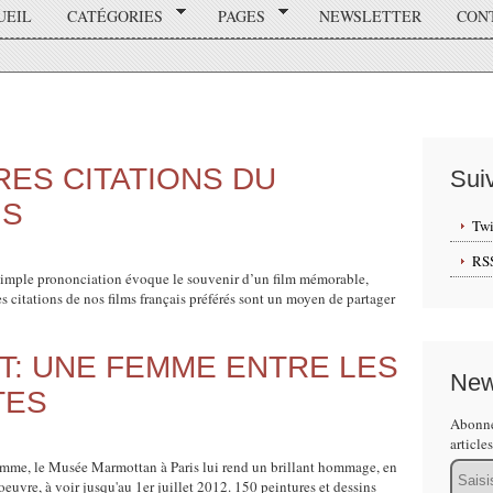
UEIL
CATÉGORIES
PAGES
NEWSLETTER
CON
RES CITATIONS DU
Sui
IS
Twi
RS
r simple prononciation évoque le souvenir d’un film mémorable,
es citations de nos films français préférés sont un moyen de partager
T: UNE FEMME ENTRE LES
New
TES
Abonne
article
femme, le Musée Marmottan à Paris lui rend un brillant hommage, en
Email
oeuvre, à voir jusqu'au 1er juillet 2012. 150 peintures et dessins