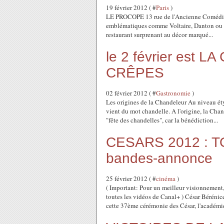
19 février 2012 ( #
Paris
)
LE PROCOPE 13 rue de l'Ancienne Comédie -
emblématiques comme Voltaire, Danton ou Ro
restaurant surprenant au décor marqué...
le 2 février est
CRÊPES
02 février 2012 ( #
Gastronomie
)
Les origines de la Chandeleur Au niveau ét
vient du mot chandelle. A l'origine, la Chand
"fête des chandelles", car la bénédiction...
CESARS 2012 : TO
bandes-annonce
25 février 2012 ( #
cinéma
)
( Important: Pour un meilleur visionnement
toutes les vidéos de Canal+ ) César Bérénice 
cette 37ème cérémonie des César, l'académie