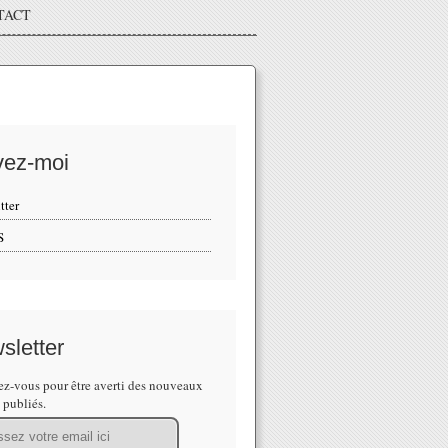
TACT
vez-moi
tter
S
sletter
z-vous pour être averti des nouveaux
s publiés.