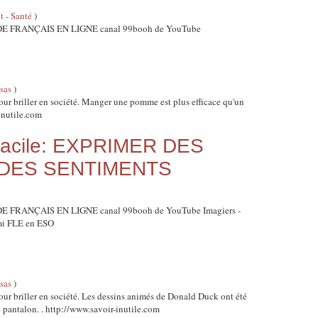
 - Santé
)
S DE FRANÇAIS EN LIGNE canal 99booh de YouTube
osas
)
 pour briller en société. Manger une pomme est plus efficace qu'un
-inutile.com
t facile: EXPRIMER DES
 DES SENTIMENTS
S DE FRANÇAIS EN LIGNE canal 99booh de YouTube Imagiers -
ami FLE en ESO
osas
)
 pour briller en société. Les dessins animés de Donald Duck ont été
de pantalon. . http://www.savoir-inutile.com