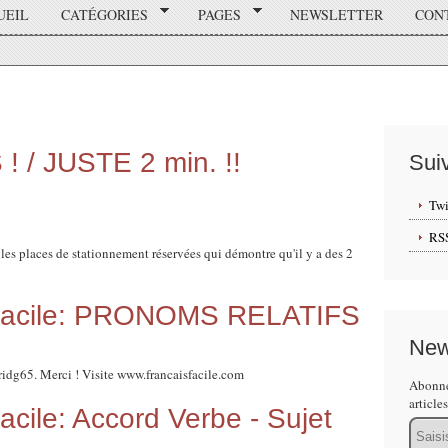
UEIL
CATÉGORIES
PAGES
NEWSLETTER
CON
 / JUSTE 2 min. !!
Sui
Twi
RS
les places de stationnement réservées qui démontre qu'il y a des 2
t facile: PRONOMS RELATIFS
New
ridg65. Merci ! Visite www.francaisfacile.com
Abonne
article
facile: Accord Verbe - Sujet
Email