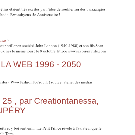
étins étaient très excités par l’idée de souffler sur des bwaaahgies.
éthode. Bwaaahyeux 5e Anniversaire !
osas
)
 pour briller en société. John Lennon (1940-1980) et son fils Sean
x nés le même jour : le 9 octobre. http://www.savoir-inutile.com
LA WEB 1996 - 2050
alistes ( WwwFashionForYou.fr ) source: atelier des médias
5 , par Creationtanessa,
XUPÉRY
its et y boivent enfin. Le Petit Prince révèle à l'aviateur que le
 la Terre.