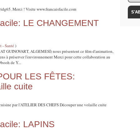
ridg65. Merci ! Visite www.francaisfacile.com
t facile: LE CHANGEMENT
 - Santé
)
GUINOVART, ALGEMESÍ) nous présentent ce film d'animation,
gens à préserver l'environnement Merci pour cette collaboration au
ooh de Y...
POUR LES FÊTES:
lle cuite
 cuisine par l'ATELIER DES CHEFS Découper une volaille cuite
 facile: LAPINS