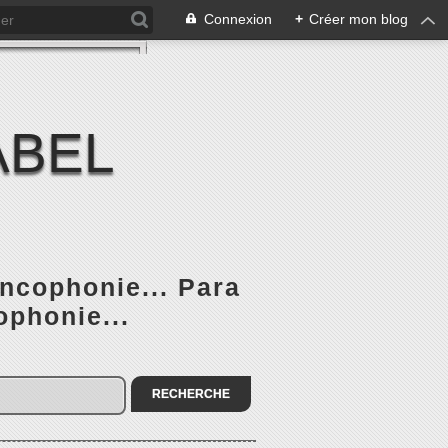
Connexion
+
Créer mon blog
ABEL
ancophonie... Para
ophonie...