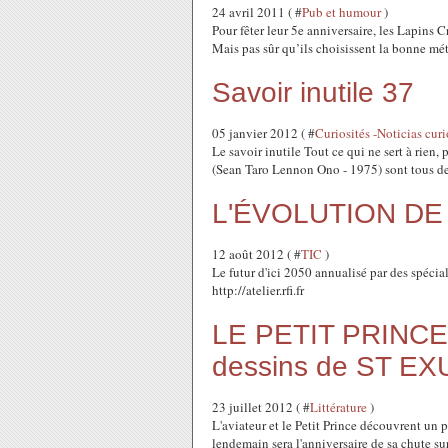
24 avril 2011 ( #
Pub et humour
)
Pour fêter leur 5e anniversaire, les Lapins Cr
Mais pas sûr qu’ils choisissent la bonne m
Savoir inutile 37
05 janvier 2012 ( #
Curiosités -Noticias curi
Le savoir inutile Tout ce qui ne sert à rien,
(Sean Taro Lennon Ono - 1975) sont tous deu
L'ÉVOLUTION DE 
12 août 2012 ( #
TIC
)
Le futur d'ici 2050 annualisé par des spéci
http://atelier.rfi.fr
LE PETIT PRINCE 2
dessins de ST E
23 juillet 2012 ( #
Littérature
)
L'aviateur et le Petit Prince découvrent un pu
lendemain sera l'anniversaire de sa chute sur