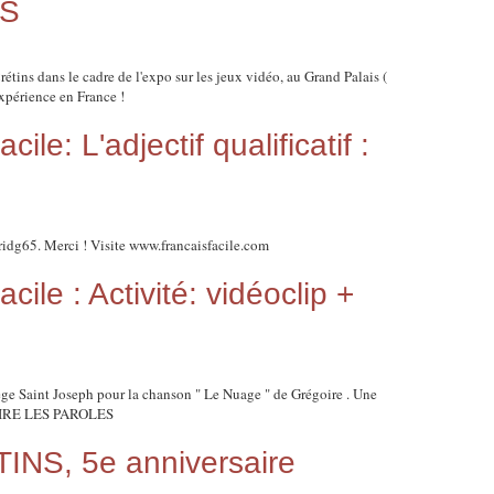
IS
étins dans le cadre de l'expo sur les jeux vidéo, au Grand Palais (
expérience en France !
cile: L'adjectif qualificatif :
ridg65. Merci ! Visite www.francaisfacile.com
acile : Activité: vidéoclip +
ège Saint Joseph pour la chanson " Le Nuage " de Grégoire . Une
GOIRE LES PAROLES
NS, 5e anniversaire