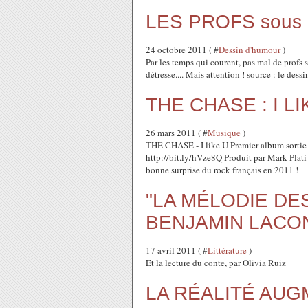
LES PROFS sous 
24 octobre 2011 ( #
Dessin d'humour
)
Par les temps qui courent, pas mal de profs
détresse.... Mais attention ! source : le des
THE CHASE : I L
26 mars 2011 ( #
Musique
)
THE CHASE - I like U Premier album sortie 
http://bit.ly/hVze8Q Produit par Mark Plat
bonne surprise du rock français en 2011 !
"LA MÉLODIE DES
BENJAMIN LACONT
17 avril 2011 ( #
Littérature
)
Et la lecture du conte, par Olivia Ruiz
LA RÉALITÉ AU