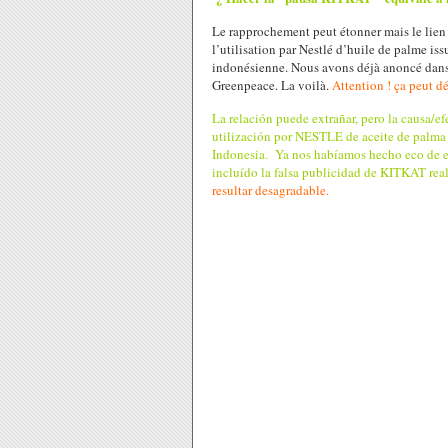
Le rapprochement peut étonner mais le lien
l’utilisation par Nestlé d’huile de palme issu
indonésienne. Nous avons déjà anoncé dans
Greenpeace. La voilà.
Attention ! ça peut d
La relación puede extrañar, pero la causa/e
utilización por NESTLE de aceite de palma s
Indonesia.
Ya nos habíamos hecho eco de e
incluído la falsa publicidad de KITKAT rea
resultar desagradable.