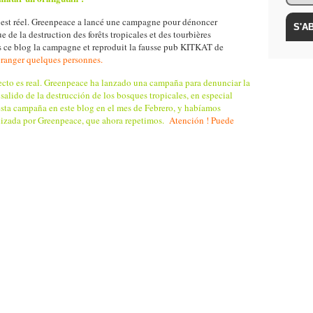
 est réel. Greenpeace a lancé une campagne pour dénoncer
e de la destruction des forêts tropicales et des tourbières
 ce blog la campagne et reproduit la fausse pub KITKAT de
éranger quelques personnes.
fecto es real. Greenpeace ha lanzado una campaña para denunciar la
alido de la destrucción de los bosques tropicales, en especial
sta campaña en este blog en el mes de Febrero, y habíamos
lizada por Greenpeace, que ahora repetimos.
Atención ! Puede