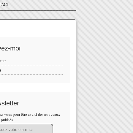
TACT
vez-moi
tter
S
sletter
z-vous pour être averti des nouveaux
s publiés.