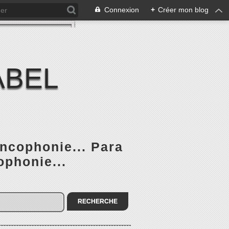
Connexion
+
Créer mon blog
ABEL
ancophonie... Para
ophonie...