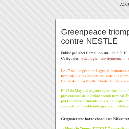
ACC
Greenpeace triom
contre NESTLÉ
Publié par Abel Carballiño sur 1 Juin 2010
Catégories :
#Ecologie - Environnement - 
Le 17 mai, le géant de l’agro-alimentaire a a
tropicale. Ce revirement fait suite à la c
l’utilisation par Nestlé d’huile de palme is
El 17 de Mayo, el gigante agroalimentario 
provenientes de la deforestación tropical. 
por Greenpeace durante meses, en la que 
aceite de palma obtenido gracias a la defore
Grignoter une barre chocolatée Kitkat re
¿ Hacer la "pausa KITKAT " equivale a 