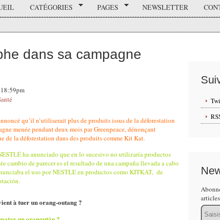
UEIL
CATÉGORIES
PAGES
NEWSLETTER
CON
phe dans sa campagne
Sui
, 18:59pm
Santé
Twi
RS
nnoncé qu’il n’utiliserait plus de produits issus de la déforestation
ampagne menée pendant deux mois par Greenpeace, dénonçant
sue de la déforestation dans des produits comme Kit Kat.
NESTLÉ ha anunciado que en lo sucesivo no utilizaría productos
Este cambio de parecer es el resultado de una campaña llevada a cabo
New
denunciaba el uso por NESTLE en productos como KITKAT, de
stación.
Abonne
article
vient à tuer un orang-outang ?
Email
matar un orangután ?