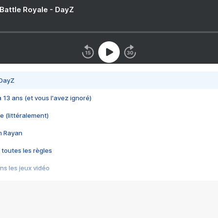
 Battle Royale - DayZ
 DayZ
 a 13 ans (et vous l'avez ignoré)
e (littéralement)
im Rayan
 toutes les règles
s les jeux vidéo
us choquant de Rockstar ? - Le scandale BULLY
e plus moche de Steam