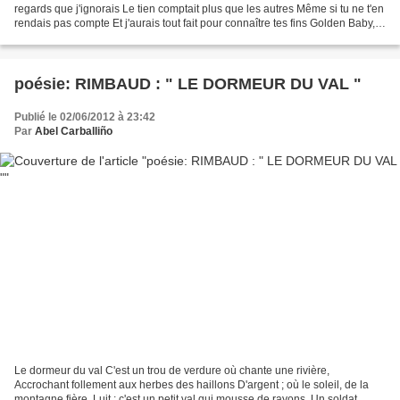
regards que j'ignorais Le tien comptait plus que les autres Même si tu ne t'en
rendais pas compte Et j'aurais tout fait pour connaître tes fins Golden Baby,
c'en est assez...
poésie: RIMBAUD : " LE DORMEUR DU VAL "
Publié le 02/06/2012 à 23:42
Par
Abel Carballiño
Le dormeur du val C'est un trou de verdure où chante une rivière,
Accrochant follement aux herbes des haillons D'argent ; où le soleil, de la
montagne fière, Luit : c'est un petit val qui mousse de rayons. Un soldat