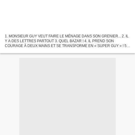
1. MONSIEUR GUY VEUT FAIRE LE MÉNAGE DANS SON GRENIER... 2. IL
Y A DES LETTRES PARTOUT 3. QUEL BAZAR ! 4. IL PREND SON
COURAGE À DEUX MAINS ET SE TRANSFORME EN « SUPER GUY » ! 5.
IL COMMENCE AVEC LA LETTRE A 6. LA LETTRE B EST UN PEU
LOURDE 7. LA LETTRE...