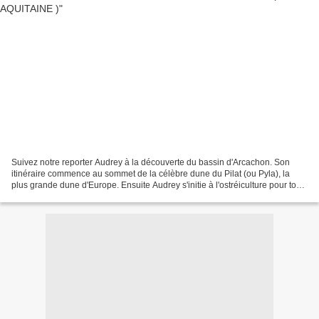
Suivez notre reporter Audrey à la découverte du bassin d'Arcachon. Son
itinéraire commence au sommet de la célèbre dune du Pilat (ou Pyla), la
plus grande dune d'Europe. Ensuite Audrey s'initie à l'ostréiculture pour tout
savoir sur l'élevage des huîtres...