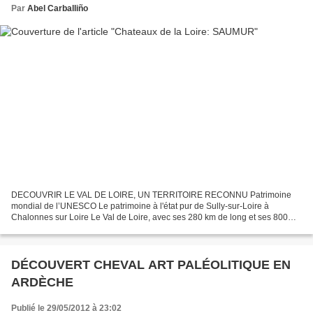
Par
Abel Carballiño
DECOUVRIR LE VAL DE LOIRE, UN TERRITOIRE RECONNU Patrimoine
mondial de l’UNESCO Le patrimoine à l'état pur de Sully-sur-Loire à
Chalonnes sur Loire Le Val de Loire, avec ses 280 km de long et ses 800
km2, est, depuis l'an 2000, le plus vaste site de France...
DÉCOUVERT CHEVAL ART PALÉOLITIQUE EN
ARDÈCHE
Publié le 29/05/2012 à 23:02