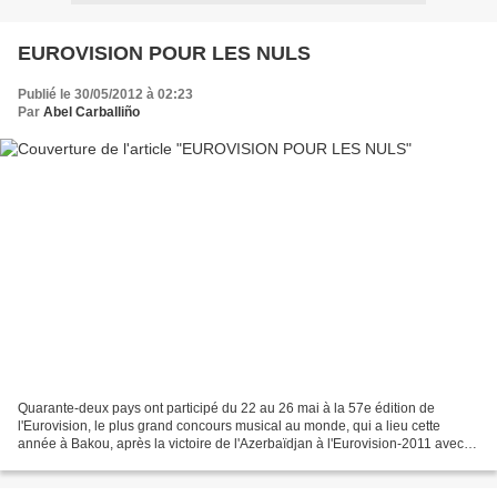
EUROVISION POUR LES NULS
Publié le 30/05/2012 à 02:23
Par
Abel Carballiño
Quarante-deux pays ont participé du 22 au 26 mai à la 57e édition de
l'Eurovision, le plus grand concours musical au monde, qui a lieu cette
année à Bakou, après la victoire de l'Azerbaïdjan à l'Eurovision-2011 avec la
chanson "Running Scared" du duo...