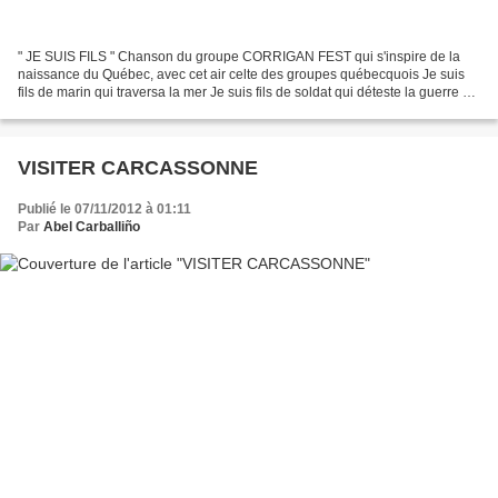
" JE SUIS FILS " Chanson du groupe CORRIGAN FEST qui s'inspire de la
naissance du Québec, avec cet air celte des groupes québecquois Je suis
fils de marin qui traversa la mer Je suis fils de soldat qui déteste la guerre Je
suis fils de forçat, criminel...
VISITER CARCASSONNE
Publié le 07/11/2012 à 01:11
Par
Abel Carballiño