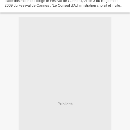
d'administration qui dirige le Festival de Cannes (Article 3 du Règlement
2009 du Festival de Cannes : "Le Conseil d'Administration choisit et invite
les films qui seront présentés...
Publicité