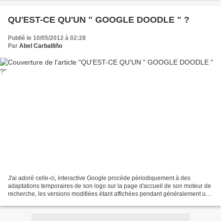
QU'EST-CE QU'UN " GOOGLE DOODLE " ?
Publié le 10/05/2012 à 02:28
Par
Abel Carballiño
J'ai adoré celle-ci, interactive Google procède périodiquement à des
adaptations temporaires de son logo sur la page d'accueil de son moteur de
recherche, les versions modifiées étant affichées pendant généralement une
journée : ce sont les Google Doodles....