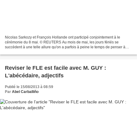
Nicolas Sarkozy et François Hollande ont participé conjointement à le
cérémonie du 8 mai. © REUTERS Au mois de mai, les jours fériés se
succèdent à une telle allure qu'on a parfois à peine le temps de penser à
leur signification. Le 8 mai, les Français...
Reviser le FLE est facile avec M. GUY :
L'abécédaire, adjectifs
Publié le 15/08/2013 à 08:59
Par
Abel Carballiño