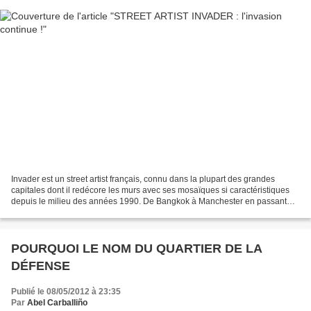
Invader est un street artist français, connu dans la plupart des grandes
capitales dont il redécore les murs avec ses mosaïques si caractéristiques
depuis le milieu des années 1990. De Bangkok à Manchester en passant
par Montauban, Sao Paulo, New York,...
POURQUOI LE NOM DU QUARTIER DE LA
DÉFENSE
Publié le 08/05/2012 à 23:35
Par
Abel Carballiño